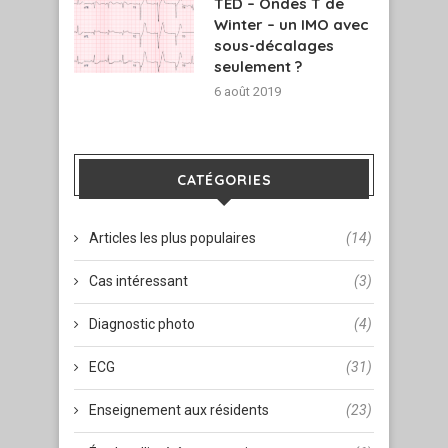
TED – Ondes T de
Winter – un IMO avec
sous-décalages
seulement ?
6 août 2019
CATÉGORIES
Articles les plus populaires
(14)
Cas intéressant
(3)
Diagnostic photo
(4)
ECG
(31)
Enseignement aux résidents
(23)