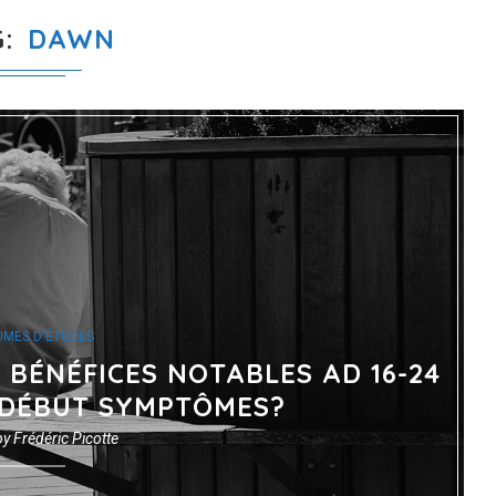
G
DAWN
UMÉS D'ÉTUDES
BÉNÉFICES NOTABLES AD 16-24
 DÉBUT SYMPTÔMES?
by
Frédéric Picotte