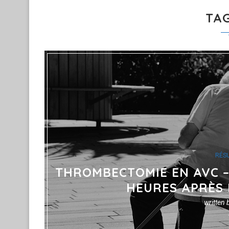
TA
RÉS
THROMBECTOMIE EN AVC – 
HEURES APRÈS
written 