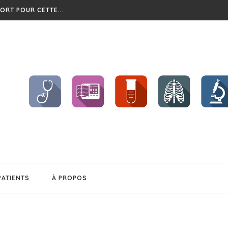
?
CHENT ET...
BÉSITÉ
S !!
..
EL CHANGEMENT...
PATIENTS
À PROPOS