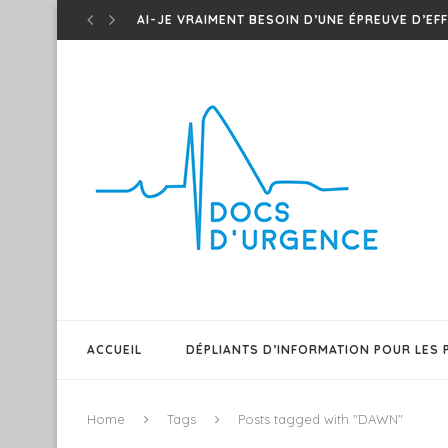
CONNAISSEZ-VOUS LES ONDES T DE WELLEN 
TED – ONDES T DE WINTER – UN...
EM CASES – MÉDICAMENTS D’URGENCE QUI MAR
SHAWI PODMED – PODCAST SUR MEDS POUR O
TEST DU BARRÉ – CE PATIENT A-T-IL UNE...
T.E.D – ONDES T ISCHÉMIQUES !
PATIENT GÉRIATRIQUE AGITÉ – QUELQUES TRUC
SEPSIS 101 – EM CASES FRAPPE ENCORE DANS.
FAIRE DIFFÉREMMENT ET INNOVER POUR UN RÉ
ACCUEIL
DÉPLIANTS D’INFORMATION POUR LES 
Home
Tags
Posts tagged with "DAWN"