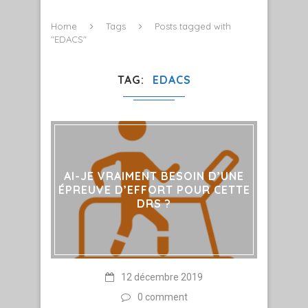
Home
Tags
Posts tagged with
"EDACS"
TAG
EDACS
AI-JE VRAIMENT BESOIN D’UNE
ÉPREUVE D’EFFORT POUR CETTE
DRS ?
12 décembre 2019
0 comment