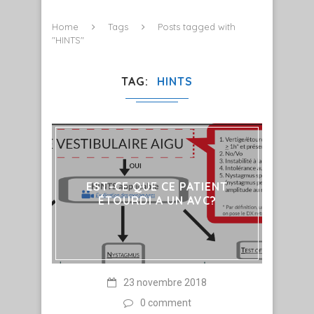
Home
Tags
Posts tagged with
"HINTS"
TAG
HINTS
EST-CE QUE CE PATIENT
ÉTOURDI A UN AVC?
23 novembre 2018
0 comment