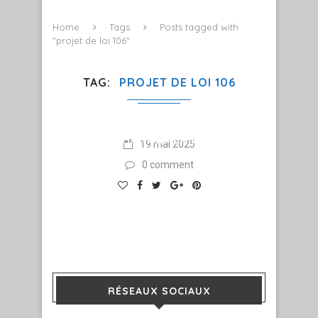
Home
Tags
Posts tagged with
"projet de loi 106"
TAG
PROJET DE LOI 106
FAIRE DIFFÉREMMENT ET
INNOVER POUR UN RÉEL
CHANGEMENT !
19 mai 2025
0 comment
RÉSEAUX SOCIAUX