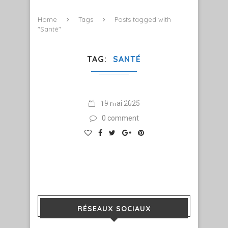
Home
Tags
Posts tagged with
"Santé"
TAG
SANTÉ
FAIRE DIFFÉREMMENT ET
INNOVER POUR UN RÉEL
CHANGEMENT !
19 mai 2025
0 comment
RÉSEAUX SOCIAUX