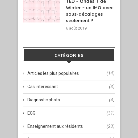
TED – Ondes T de
Winter – un IMO avec
sous-décalages
seulement ?
6 août 2019
CATÉGORIES
Articles les plus populaires
(14)
Cas intéressant
(3)
Diagnostic photo
(4)
ECG
(31)
Enseignement aux résidents
(23)