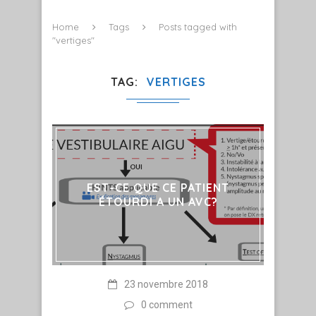
Home
Tags
Posts tagged with
"vertiges"
TAG
VERTIGES
EST-CE QUE CE PATIENT
ÉTOURDI A UN AVC?
23 novembre 2018
0 comment