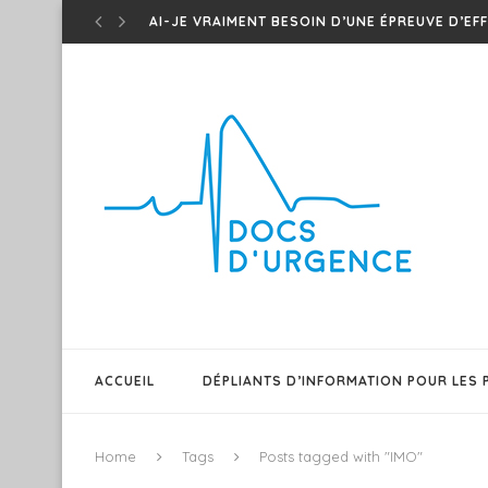
AI-JE VRAIMENT BESOIN D’UNE ÉPREUVE D’EFF
CONNAISSEZ-VOUS LES ONDES T DE WELLEN 
TED – ONDES T DE WINTER – UN...
EM CASES – MÉDICAMENTS D’URGENCE QUI MAR
SHAWI PODMED – PODCAST SUR MEDS POUR O
TEST DU BARRÉ – CE PATIENT A-T-IL UNE...
T.E.D – ONDES T ISCHÉMIQUES !
PATIENT GÉRIATRIQUE AGITÉ – QUELQUES TRUC
SEPSIS 101 – EM CASES FRAPPE ENCORE DANS.
FAIRE DIFFÉREMMENT ET INNOVER POUR UN RÉ
ACCUEIL
DÉPLIANTS D’INFORMATION POUR LES 
Home
Tags
Posts tagged with "IMO"