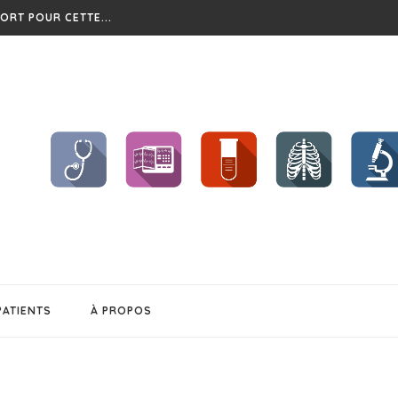
ORT POUR CETTE...
?
CHENT ET...
BÉSITÉ
S !!
..
EL CHANGEMENT...
PATIENTS
À PROPOS