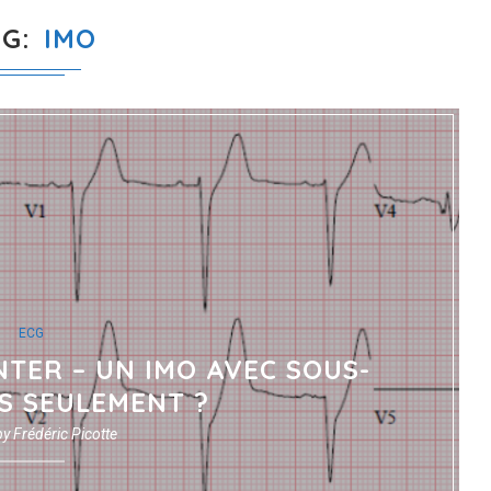
AG
IMO
ECG
NTER – UN IMO AVEC SOUS-
S SEULEMENT ?
by
Frédéric Picotte