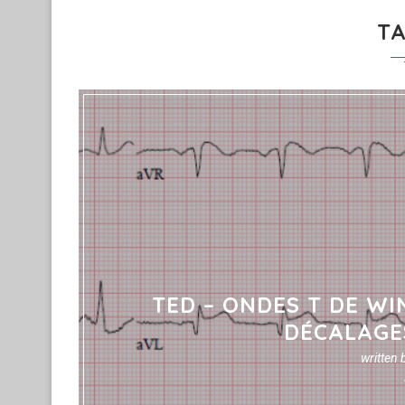
T
TED – ONDES T DE WI
DÉCALAGE
written 