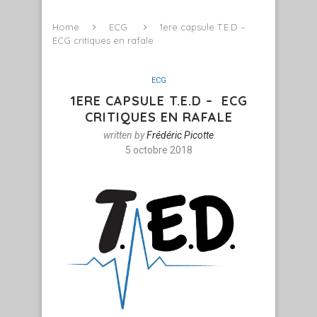
Home
ECG
1ere capsule T.E.D –
ECG critiques en rafale
ECG
1ERE CAPSULE T.E.D – ECG
CRITIQUES EN RAFALE
written by
Frédéric Picotte
5 octobre 2018