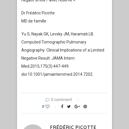
négatif limité / avec réserve ».
Dr Frédéric Picotte
MD de famille
Yu S, Nayak GK, Levsky JM, Haramati LB.
Computed Tomographic Pulmonary
Angiography: Clinical Implications of a Limited
Negative Result. JAMA Intern
Med.2015;175(3):447-449.
doi:10.1001/jamainternmed.2014.7202.
0 comment
0
FRÉDÉRIC PICOTTE