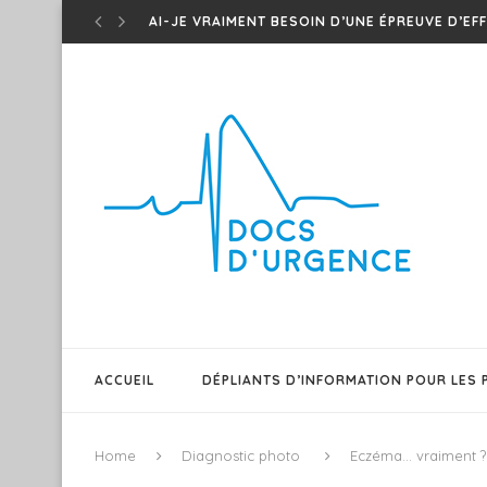
CONNAISSEZ-VOUS LES ONDES T DE WELLEN 
TED – ONDES T DE WINTER – UN...
EM CASES – MÉDICAMENTS D’URGENCE QUI MAR
SHAWI PODMED – PODCAST SUR MEDS POUR O
TEST DU BARRÉ – CE PATIENT A-T-IL UNE...
T.E.D – ONDES T ISCHÉMIQUES !
PATIENT GÉRIATRIQUE AGITÉ – QUELQUES TRUC
SEPSIS 101 – EM CASES FRAPPE ENCORE DANS.
FAIRE DIFFÉREMMENT ET INNOVER POUR UN RÉ
ACCUEIL
DÉPLIANTS D’INFORMATION POUR LES 
Home
Diagnostic photo
Eczéma… vraiment ?