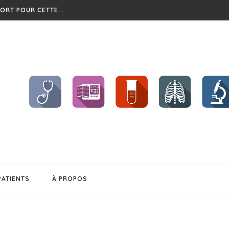
?
CHENT ET...
BÉSITÉ
S !!
..
EL CHANGEMENT...
PATIENTS
À PROPOS