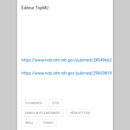
Éditeur TopMU
https://www.ncbi.nlm.nih.gov/pubmed/28549662
https://www.ncbi.nlm.nih.gov/pubmed/29603819
D-DIMÈRES
DTEI
EMBOLIE PULMONAIRE
HÉMOPTYSIE
WELL
YEARS