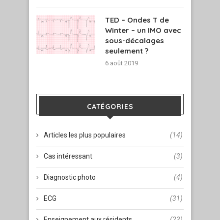
TED – Ondes T de
Winter – un IMO avec
sous-décalages
seulement ?
6 août 2019
CATÉGORIES
Articles les plus populaires
(14)
Cas intéressant
(3)
Diagnostic photo
(4)
ECG
(31)
Enseignement aux résidents
(23)