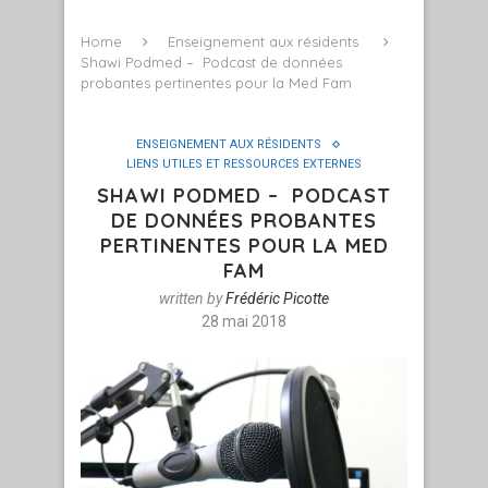
Home
Enseignement aux résidents
Shawi Podmed – Podcast de données
probantes pertinentes pour la Med Fam
ENSEIGNEMENT AUX RÉSIDENTS
LIENS UTILES ET RESSOURCES EXTERNES
SHAWI PODMED – PODCAST
DE DONNÉES PROBANTES
PERTINENTES POUR LA MED
FAM
written by
Frédéric Picotte
28 mai 2018