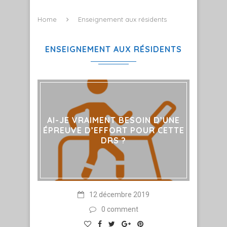
Home
Enseignement aux résidents
ENSEIGNEMENT AUX RÉSIDENTS
AI-JE VRAIMENT BESOIN D’UNE
ÉPREUVE D’EFFORT POUR CETTE
DRS ?
12 décembre 2019
0 comment