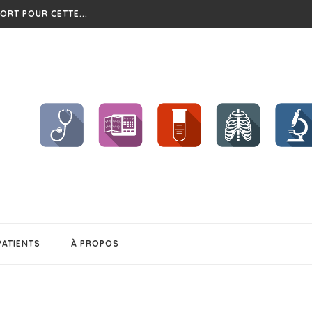
?
CHENT ET...
BÉSITÉ
S !!
..
EL CHANGEMENT...
PATIENTS
À PROPOS