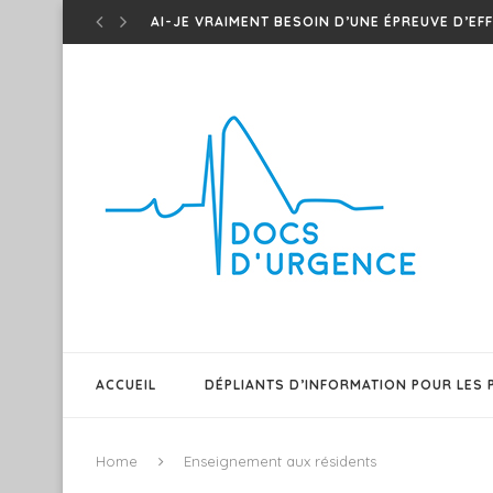
CONNAISSEZ-VOUS LES ONDES T DE WELLEN 
TED – ONDES T DE WINTER – UN...
EM CASES – MÉDICAMENTS D’URGENCE QUI MAR
SHAWI PODMED – PODCAST SUR MEDS POUR O
TEST DU BARRÉ – CE PATIENT A-T-IL UNE...
T.E.D – ONDES T ISCHÉMIQUES !
PATIENT GÉRIATRIQUE AGITÉ – QUELQUES TRUC
SEPSIS 101 – EM CASES FRAPPE ENCORE DANS.
FAIRE DIFFÉREMMENT ET INNOVER POUR UN RÉ
ACCUEIL
DÉPLIANTS D’INFORMATION POUR LES 
Home
Enseignement aux résidents