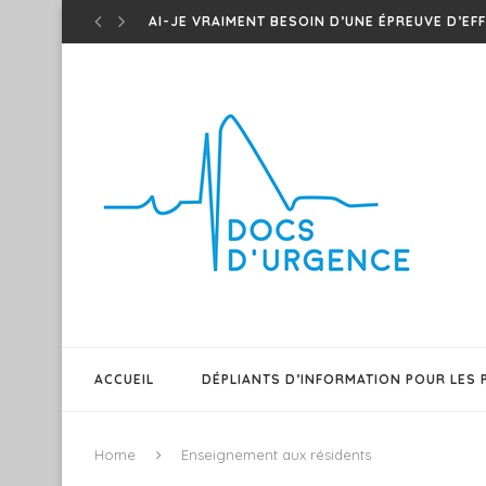
CONNAISSEZ-VOUS LES ONDES T DE WELLEN 
TED – ONDES T DE WINTER – UN...
EM CASES – MÉDICAMENTS D’URGENCE QUI MAR
SHAWI PODMED – PODCAST SUR MEDS POUR O
TEST DU BARRÉ – CE PATIENT A-T-IL UNE...
T.E.D – ONDES T ISCHÉMIQUES !
PATIENT GÉRIATRIQUE AGITÉ – QUELQUES TRUC
SEPSIS 101 – EM CASES FRAPPE ENCORE DANS.
FAIRE DIFFÉREMMENT ET INNOVER POUR UN RÉ
ACCUEIL
DÉPLIANTS D’INFORMATION POUR LES 
Home
Enseignement aux résidents