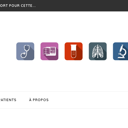
?
CHENT ET...
BÉSITÉ
S !!
..
EL CHANGEMENT...
PATIENTS
À PROPOS