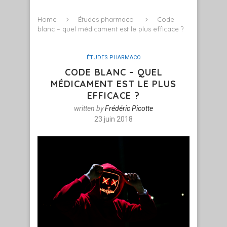
Home
Études pharmaco
Code
blanc – quel médicament est le plus efficace ?
ÉTUDES PHARMACO
CODE BLANC – QUEL
MÉDICAMENT EST LE PLUS
EFFICACE ?
written by
Frédéric Picotte
23 juin 2018