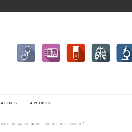
?
CHENT ET...
BÉSITÉ
S !!
..
EL CHANGEMENT...
PATIENTS
À PROPOS
ques et personne âgée : interactions à risque ?