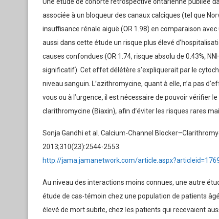
Une étude de cohorte rétrospective ontarienne publiée da
associée à un bloqueur des canaux calciques (tel que Norv
insuffisance rénale aiguë (OR 1.98) en comparaison avec
aussi dans cette étude un risque plus élevé d’hospitalis
causes confondues (OR 1.74, risque absolu de 0.43%, NNH
significatif). Cet effet délétère s’expliquerait par le cy
niveau sanguin. L’azithromycine, quant à elle, n’a pas d’e
vous ou à l’urgence, il est nécessaire de pouvoir vérifier 
clarithromycine (Biaxin), afin d’éviter les risques rares ma
Sonja Gandhi et al. Calcium-Channel Blocker–Clarithromyc
2013;310(23):2544-2553.
http://jama.jamanetwork.com/article.aspx?articleid=17
Au niveau des interactions moins connues, une autre étu
étude de cas-témoin chez une population de patients âgés
élevé de mort subite, chez les patients qui recevaient a