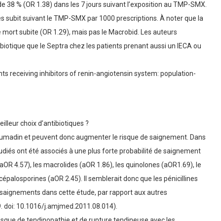
 de 38 % (OR 1.38) dans les 7 jours suivant l’exposition au TMP-SMX.
ès subit suivant le TMP-SMX par 1000 prescriptions. À noter que la
de mort subite (OR 1.29), mais pas le Macrobid. Les auteurs
ibiotique que le Septra chez les patients prenant aussi un IECA ou
nts receiving inhibitors of renin-angiotensin system: population-
illeur choix d’antibiotiques ?
u coumadin et peuvent donc augmenter le risque de saignement. Dans
udiés ont été associés à une plus forte probabilité de saignement
aOR 4.57), les macrolides (aOR 1.86), les quinolones (aOR1.69), le
 cépalosporines (aOR 2.45). Il semblerait donc que les pénicillines
ux saignements dans cette étude, par rapport aux autres
. doi: 10.1016/j.amjmed.2011.08.014).
isque de tendinopathie et de rupture tendineuse avec les