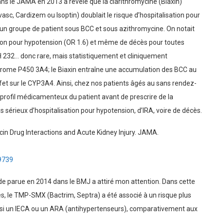
ns le JAMA en 2013 a révélé que la clarithromycine (Biaxin)
asc, Cardizem ou Isoptin) doublait le risque d’hospitalisation pour
 un groupe de patient sous BCC et sous azithromycine. On notait
ation pour hypotension (OR 1.6) et même de décès pour toutes
 232… donc rare, mais statistiquement et cliniquement
tochrome P450 3A4; le Biaxin entraîne une accumulation des BCC au
ffet sur le CYP3A4. Ainsi, chez nos patients âgés au sans rendez-
le profil médicamenteux du patient avant de prescrire de la
is sérieux d’hospitalisation pour hypotension, d’IRA, voire de décès.
in Drug Interactions and Acute Kidney Injury. JAMA.
69739
de parue en 2014 dans le BMJ a attiré mon attention. Dans cette
, le TMP-SMX (Bactrim, Septra) a été associé à un risque plus
ussi un IECA ou un ARA (antihypertenseurs), comparativement aux