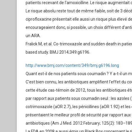
patients recevant de l’amoxicilline. Le risque augmentait
Le risque absolu reste tout de même faible, soit de 3 déc
ciprofloxacine présentait elle aussi un risque plus élevé 
encourageaient donc, si possible, un choix différent d’ant
un ARA.
Fralick M, et al. Co-trimoxazole and sudden death in patie
based study. BMJ 2014;349:g6196.
http://www.bmj.com/content/349/bmj.g6196.long
Quant est-il de nos patients sous coumadin ? Y a-t-il un me
C’est bien connu, les antibiotiques amplifient l’effet d
cette étude cas-témoin de 2012, tous les antibiotiques ét
par rapport aux patients sous coumadin seul : les azoles (
cotrimoxazole (aOR 2.7), les pénicillines (aOR 1.92) et les
présentaient le meilleur profil de sécurité par rapport a
antibiotiques (Am J Med. 2012 February; 125(2): 183–189
La FDA en 2008 a aussi émis un Black Box concernant le r