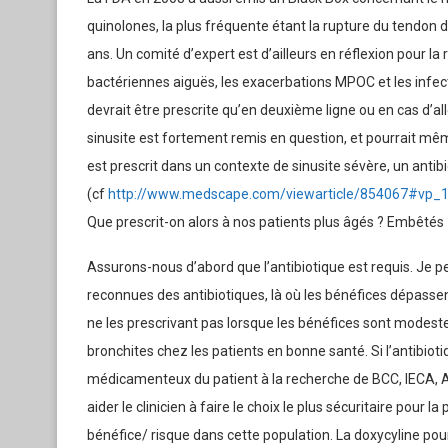
quinolones, la plus fréquente étant la rupture du tendon d’
ans. Un comité d’expert est d’ailleurs en réflexion pour la
bactériennes aiguës, les exacerbations MPOC et les infect
devrait être prescrite qu’en deuxième ligne ou en cas d’alle
sinusite est fortement remis en question, et pourrait mêm
est prescrit dans un contexte de sinusite sévère, un antib
(cf
http://www.medscape.com/viewarticle/854067#vp_
Que prescrit-on alors à nos patients plus âgés ? Embêtés
Assurons-nous d’abord que l’antibiotique est requis. Je pe
reconnues des antibiotiques, là où les bénéfices dépassent
ne les prescrivant pas lorsque les bénéfices sont modeste
bronchites chez les patients en bonne santé. Si l’antibioti
médicamenteux du patient à la recherche de BCC, IECA, 
aider le clinicien à faire le choix le plus sécuritaire pour 
bénéfice/ risque dans cette population. La doxycyline pour