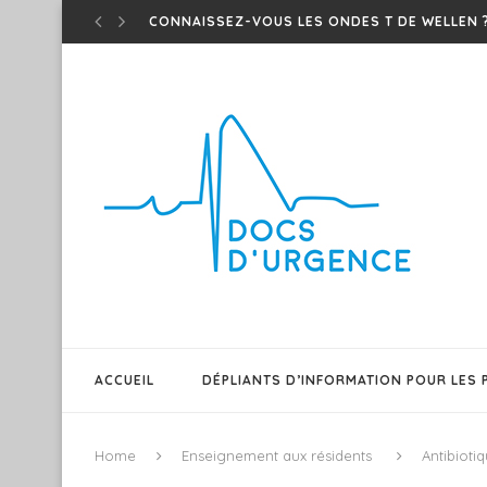
CONNAISSEZ-VOUS LES ONDES T DE WELLEN 
TED – ONDES T DE WINTER – UN...
EM CASES – MÉDICAMENTS D’URGENCE QUI MAR
SHAWI PODMED – PODCAST SUR MEDS POUR O
TEST DU BARRÉ – CE PATIENT A-T-IL UNE...
T.E.D – ONDES T ISCHÉMIQUES !
PATIENT GÉRIATRIQUE AGITÉ – QUELQUES TRUC
SEPSIS 101 – EM CASES FRAPPE ENCORE DANS.
FAIRE DIFFÉREMMENT ET INNOVER POUR UN RÉ
ACCUEIL
DÉPLIANTS D’INFORMATION POUR LES 
Home
Enseignement aux résidents
Antibioti