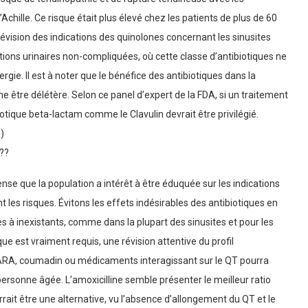
Achille. Ce risque était plus élevé chez les patients de plus de 60
 révision des indications des quinolones concernant les sinusites
ions urinaires non-compliquées, où cette classe d’antibiotiques ne
rgie. Il est à noter que le bénéfice des antibiotiques dans la
e être délétère. Selon ce panel d’expert de la FDA, si un traitement
iotique beta-lactam comme le Clavulin devrait être privilégié.
1
)
 ??
nse que la population a intérêt à être éduquée sur les indications
 les risques. Évitons les effets indésirables des antibiotiques en
s à inexistants, comme dans la plupart des sinusites et pour les
que est vraiment requis, une révision attentive du profil
ARA, coumadin ou médicaments interagissant sur le QT pourra
la personne âgée. L’amoxicilline semble présenter le meilleur ratio
rait être une alternative, vu l’absence d’allongement du QT et le