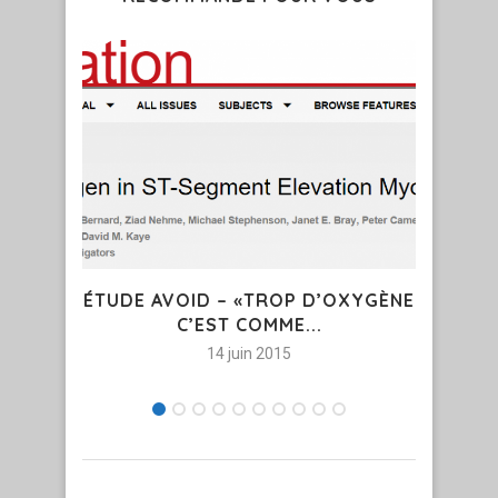
ÉTUDE AVOID – «TROP D’OXYGÈNE
Y
C’EST COMME...
14 juin 2015