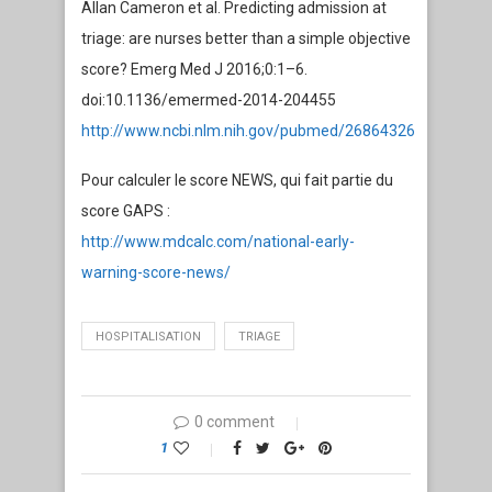
Allan Cameron et al. Predicting admission at
triage: are nurses better than a simple objective
score? Emerg Med J 2016;0:1–6.
doi:10.1136/emermed-2014-204455
http://www.ncbi.nlm.nih.gov/pubmed/26864326
Pour calculer le score NEWS, qui fait partie du
score GAPS :
http://www.mdcalc.com/national-early-
warning-score-news/
HOSPITALISATION
TRIAGE
0 comment
1