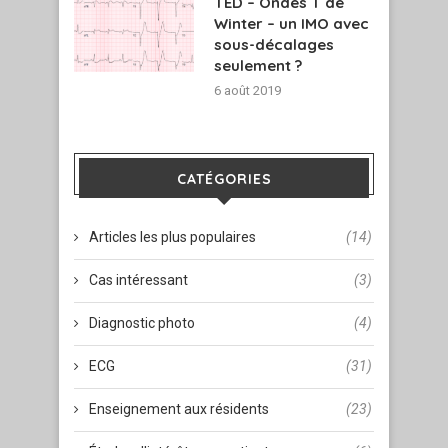
TED – Ondes T de
Winter – un IMO avec
sous-décalages
seulement ?
6 août 2019
CATÉGORIES
Articles les plus populaires
(14)
Cas intéressant
(3)
Diagnostic photo
(4)
ECG
(31)
Enseignement aux résidents
(23)