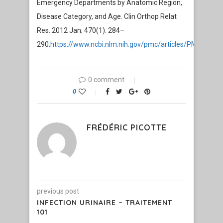
Emergency Departments by Anatomic Region,
Disease Category, and Age. Clin Orthop Relat
Res. 2012 Jan; 470(1): 284–
290.
https://www.ncbi.nlm.nih.gov/pmc/articles/PMC32379
0 comment
0
FRÉDÉRIC PICOTTE
previous post
INFECTION URINAIRE – TRAITEMENT
101