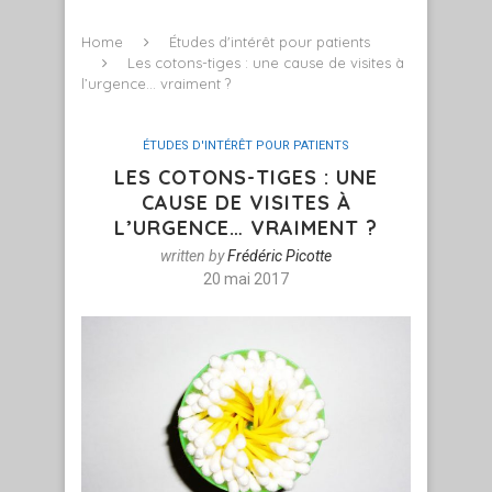
Home
Études d'intérêt pour patients
Les cotons-tiges : une cause de visites à
l’urgence… vraiment ?
ÉTUDES D'INTÉRÊT POUR PATIENTS
LES COTONS-TIGES : UNE
CAUSE DE VISITES À
L’URGENCE… VRAIMENT ?
written by
Frédéric Picotte
20 mai 2017