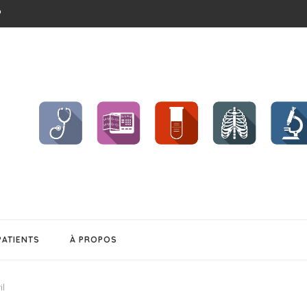
CHENT ET...
BÉSITÉ
S !!
..
EL CHANGEMENT...
PATIENTS
À PROPOS
il