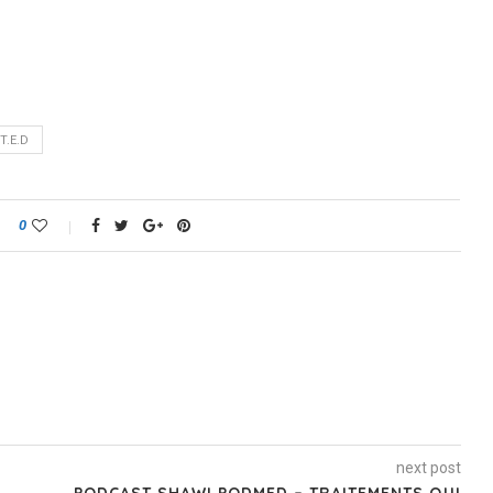
T.E.D
0
next post
PODCAST SHAWI PODMED – TRAITEMENTS QUI