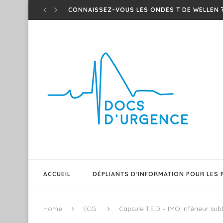
TED – ONDES T DE WINTER – UN...
EM CASES – MÉDICAMENTS D’URGENCE QUI MAR
SHAWI PODMED – PODCAST SUR MEDS POUR O
TEST DU BARRÉ – CE PATIENT A-T-IL UNE...
T.E.D – ONDES T ISCHÉMIQUES !
PATIENT GÉRIATRIQUE AGITÉ – QUELQUES TRUC
SEPSIS 101 – EM CASES FRAPPE ENCORE DANS.
FAIRE DIFFÉREMMENT ET INNOVER POUR UN RÉ
ACCUEIL
DÉPLIANTS D’INFORMATION POUR LES 
Home
ECG
Capsule T.E.D – IMO inférieur subt