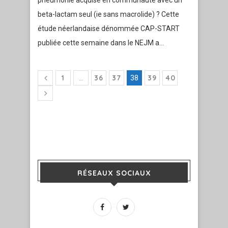
pneumonie acquise en communauté avec un
beta-lactam seul (ie sans macrolide) ? Cette
étude néerlandaise dénommée CAP-START
publiée cette semaine dans le NEJM a…
1
36
37
39
40
…
38
RÉSEAUX SOCIAUX